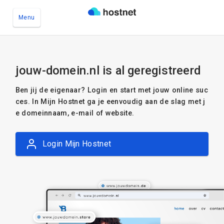
Menu
Ga naar de hoofdinhoud
jouw-domein.nl is al geregistreerd
Ben jij de eigenaar? Login en start met jouw online suc
ces. In Mijn Hostnet ga je eenvoudig aan de slag met j
e domeinnaam, e-mail of website.
Login Mijn Hostnet