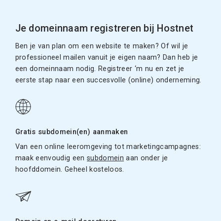
Je domeinnaam registreren bij Hostnet
Ben je van plan om een website te maken? Of wil je
professioneel mailen vanuit je eigen naam? Dan heb je
een domeinnaam nodig. Registreer ‘m nu en zet je
eerste stap naar een succesvolle (online) onderneming.
Gratis subdomein(en) aanmaken
Van een online leeromgeving tot marketingcampagnes:
maak eenvoudig een
subdomein
aan onder je
hoofddomein. Geheel kosteloos.