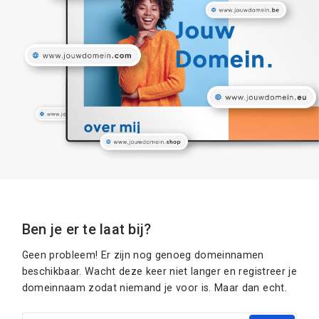
Ben je er te laat bij?
Geen probleem! Er zijn nog genoeg domeinnamen
beschikbaar. Wacht deze keer niet langer en registreer je
domeinnaam zodat niemand je voor is. Maar dan echt.